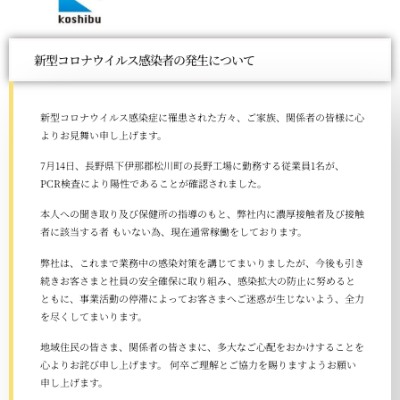
新型コロナウイルス感染者の発生について
新型コロナウイルス感染症に罹患された方々、ご家族、関係者の皆様に心
よりお見舞い申し上げます。
7月14日、長野県下伊那郡松川町の長野工場に勤務する従業員1名が、
PCR検査により陽性であることが確認されました。
本人への聞き取り及び保健所の指導のもと、弊社内に濃厚接触者及び接触
者に該当する者 もいない為、現在通常稼働をしております。
弊社は、これまで業務中の感染対策を講じてまいりましたが、今後も引き
続きお客さまと社員の安全確保に取り組み、感染拡大の防止に努めると
ともに、事業活動の停滞によってお客さまへご迷惑が生じないよう、全力
を尽くしてまいります。
地域住民の皆さま、関係者の皆さまに、多大なご心配をおかけすることを
心よりお詫び申し上げます。 何卒ご理解とご協力を賜りますようお願い
申し上げます。